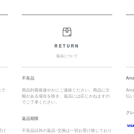
RETURN
返品について
不良品
Ama
はで
商品到着後速やかにご連絡ください。商品に欠
Am
陥がある場合を除き、返品には応じかねますの
払
でご了承ください。
ク
返品期限
。
受け
不良品以外の返品･交換は一切お受け致しており