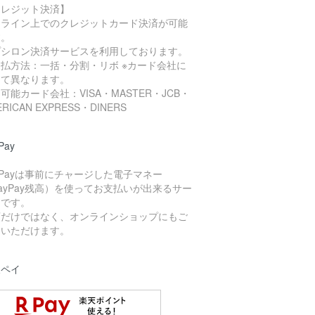
クレジット決済】
ンライン上でのクレジットカード決済が可能
す。
プシロン決済サービスを利用しております。
払方法：一括・分割・リボ ※カード会社に
って異なります。
可能カード会社：VISA・MASTER・JCB・
ERICAN EXPRESS・DINERS
Pay
yPayは事前にチャージした電子マネー
ayPay残高）を使ってお支払いが出来るサー
スです。
頭だけではなく、オンラインショップにもご
用いただけます。
天ペイ