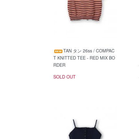
TAN タン 26ss / COMPAC
T KNITTED TEE - RED MIX BO
RDER
SOLD OUT