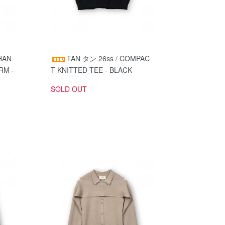
HAN
TAN タン 26ss / COMPAC
RM -
T KNITTED TEE - BLACK
SOLD OUT