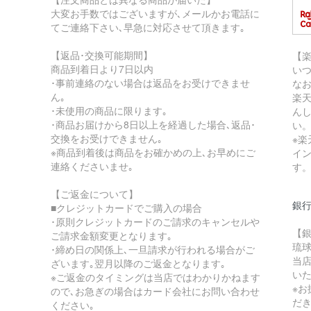
大変お手数ではございますが､メールかお電話に
てご連絡下さい､早急に対応させて頂きます｡
【返品･交換可能期間】
【
商品到着日より7日以内
い
･事前連絡のない場合は返品をお受けできませ
な
ん｡
楽
･未使用の商品に限ります｡
ん
･商品お届けから8日以上を経過した場合､返品･
い
交換をお受けできません｡
※
※商品到着後は商品をお確かめの上､お早めにご
イ
連絡くださいませ｡
す
【ご返金について】
銀
■クレジットカードでご購入の場合
･原則クレジットカードのご請求のキャンセルや
【
ご請求金額変更となります｡
琉
･締め日の関係上､一旦請求が行われる場合がご
当
ざいます｡翌月以降のご返金となります｡
い
※ご返金のタイミングは当店ではわかりかねます
※
ので､お急ぎの場合はカード会社にお問い合わせ
だ
ください｡