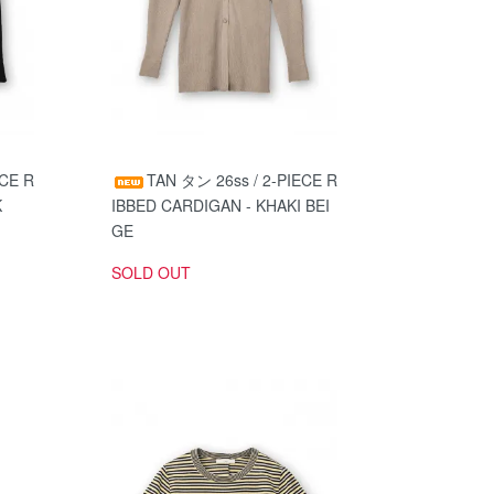
ECE R
TAN タン 26ss / 2-PIECE R
K
IBBED CARDIGAN - KHAKI BEI
GE
SOLD OUT