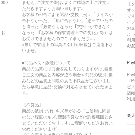
000
ません｡ご注文の際は､よくご確認の上ご注文い
【
ただきますようお願い致します｡
オ
お客様の都合による返品･交換（例：「サイズが
で
合わなかった」「肌に合わない」｢思っていたの
イ
と違った｣｢必要なくなった｣｢支払いができなく
お支
はお
なった｣「お客様の保管管理上での劣化」等）は
よ
お受けできませんのでご了承ください｡
利用
※当店で管理上の写真の引用や転載はご遠慮下さ
AM
いませ。
■商品不良・誤送について
Pay
商品の品質には万全を期しておりますが､到着後
ご注文の商品と内容が違う場合や商品の破損､傷
Pa
みなどの品質上問題のある不良品がございまし
（P
たら早急に返品･交換の対応をさせていただきま
ビ
す｡
店
利
【不良品】
商品の破損･汚れ･キズ等がある（ご使用に問題
楽
のない程度のキズ､縫製不良などは許容範囲とさ
せていただいております｡ご理解いただきお買い
求めくださいませ）
【注文商品とは異なる商品が届いた】