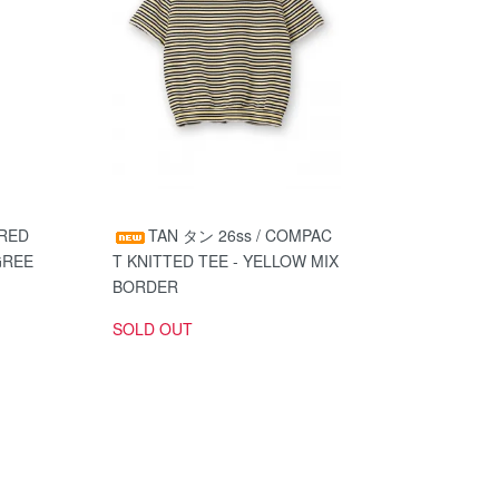
ERED
TAN タン 26ss / COMPAC
GREE
T KNITTED TEE - YELLOW MIX
BORDER
SOLD OUT