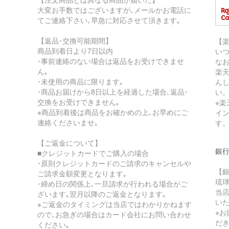
大変お手数ではございますが､メールかお電話に
てご連絡下さい､早急に対応させて頂きます｡
【返品･交換可能期間】
【
商品到着日より7日以内
い
･事前連絡のない場合は返品をお受けできませ
な
ん｡
楽
･未使用の商品に限ります｡
ん
･商品お届けから8日以上を経過した場合､返品･
い
交換をお受けできません｡
※
※商品到着後は商品をお確かめの上､お早めにご
イ
連絡くださいませ｡
す
【ご返金について】
銀
■クレジットカードでご購入の場合
･原則クレジットカードのご請求のキャンセルや
【
ご請求金額変更となります｡
琉
･締め日の関係上､一旦請求が行われる場合がご
当
ざいます｡翌月以降のご返金となります｡
い
※ご返金のタイミングは当店ではわかりかねます
※
ので､お急ぎの場合はカード会社にお問い合わせ
だ
ください｡