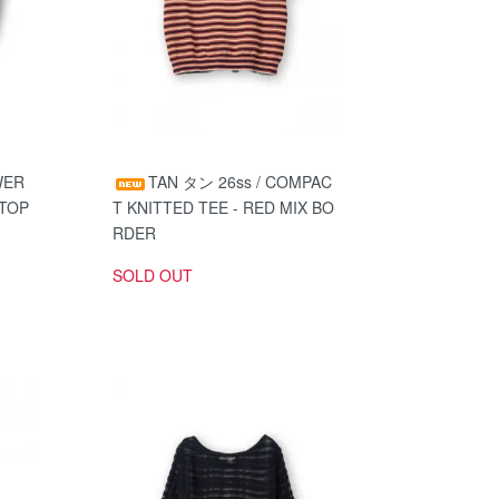
WER
TAN タン 26ss / COMPAC
 TOP
T KNITTED TEE - RED MIX BO
RDER
SOLD OUT