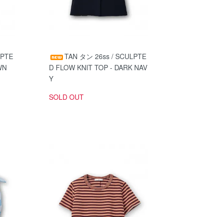
LPTE
TAN タン 26ss / SCULPTE
WN
D FLOW KNIT TOP - DARK NAV
Y
SOLD OUT