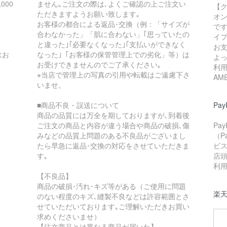
000
ません｡ご注文の際は､よくご確認の上ご注文い
【
ただきますようお願い致します｡
オ
お客様の都合による返品･交換（例：「サイズが
で
合わなかった」「肌に合わない」｢思っていたの
イ
と違った｣｢必要なくなった｣｢支払いができなく
お支
はお
なった｣「お客様の保管管理上での劣化」等）は
よ
お受けできませんのでご了承ください｡
利用
※当店で管理上の写真の引用や転載はご遠慮下さ
AM
いませ。
■商品不良・誤送について
Pay
商品の品質には万全を期しておりますが､到着後
ご注文の商品と内容が違う場合や商品の破損､傷
Pa
みなどの品質上問題のある不良品がございまし
（P
たら早急に返品･交換の対応をさせていただきま
ビ
す｡
店
利
【不良品】
商品の破損･汚れ･キズ等がある（ご使用に問題
楽
のない程度のキズ､縫製不良などは許容範囲とさ
せていただいております｡ご理解いただきお買い
求めくださいませ）
【注文商品とは異なる商品が届いた】