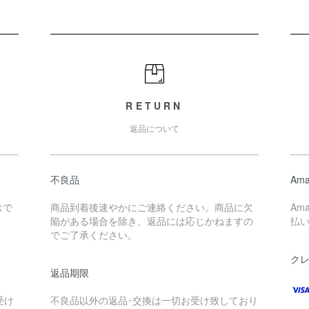
RETURN
返品について
不良品
Ama
はで
商品到着後速やかにご連絡ください。商品に欠
Am
陥がある場合を除き、返品には応じかねますの
払
でご了承ください。
ク
返品期限
。
受け
不良品以外の返品･交換は一切お受け致しており