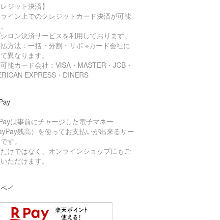
クレジット決済】
ンライン上でのクレジットカード決済が可能
す。
プシロン決済サービスを利用しております。
払方法：一括・分割・リボ ※カード会社に
って異なります。
可能カード会社：VISA・MASTER・JCB・
ERICAN EXPRESS・DINERS
Pay
yPayは事前にチャージした電子マネー
ayPay残高）を使ってお支払いが出来るサー
スです。
頭だけではなく、オンラインショップにもご
用いただけます。
天ペイ