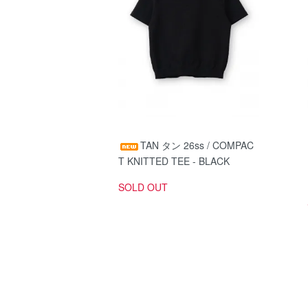
TAN タン 26ss / COMPAC
T KNITTED TEE - BLACK
SOLD OUT